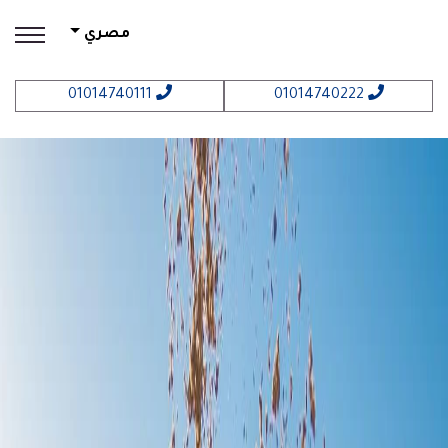
مصري
01014740111
01014740222