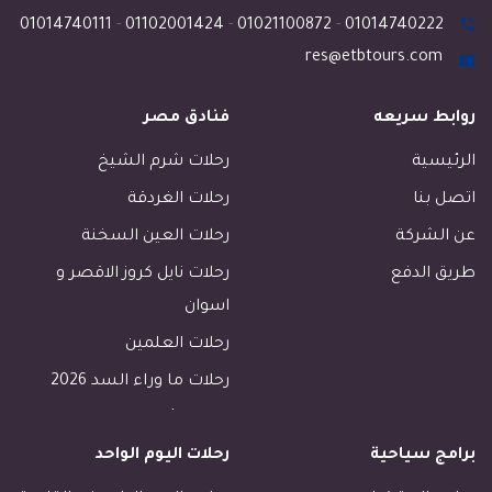
01014740111
-
01102001424
-
01021100872
-
01014740222
res@etbtours.com
روابط سريعه
فنادق مصر
الرئيسية
رحلات شرم الشيخ
اتصل بنا
رحلات الغردقة
عن الشركة
رحلات العين السخنة
طريق الدفع
رحلات نايل كروز الاقصر و
اسوان
رحلات العلمين
رحلات ما وراء السد 2026
رحلات الأسكندرية
برامج سياحية
رحلات اليوم الواحد
رحلات طابا