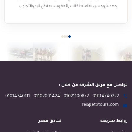
جهدها وحسن تعاملها كانت رائعة وسريعة في الرد والتجاوب
مع الاستفسارات وتقديم الخدمة على أكمل وجه تستاهل أعلى
تقييم
تواصل مع فريق الشركة من خلال :
01014740111
-
01102001424
-
01021100872
-
01014740222
res@etbtours.com
روابط سريعه
فنادق مصر