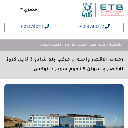
مصري
01014740111
01014740222
الرئيسية
فنادق مصر
رحلات نايل كروز الاقصر و اسوان
رحلات الاقصر واسوان مركب بلو شادو 3 نايل كروز
الاقصر واسوان 5 نجوم سوبر ديلوكس
revious
Next