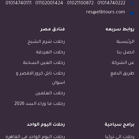
01014740111
-
01102001424
-
01021100872
-
01014740222
res@etbtours.com
روابط سريعه
فنادق مصر
الرئيسية
رحلات شرم الشيخ
اتصل بنا
رحلات الغردقة
عن الشركة
رحلات العين السخنة
طريق الدفع
رحلات نايل كروز الاقصر و
اسوان
رحلات العلمين
رحلات ما وراء السد 2026
رحلات الأسكندرية
برامج سياحية
رحلات اليوم الواحد
رحلات طابا
رحلات دهب
رحلات الي تركيا
رحلات اليوم الواحد في القاهرة