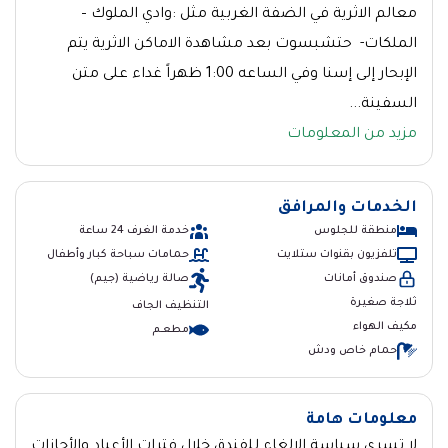
معالم الاثرية في الضفة الغربية مثل :وادي الملوك –
الملكات- حتشبسوت بعد مشاهدة الاماكن الاثرية يتم
الإبحار إلى إسنا وفي الساعه 1:00 ظهراً غداء على متن
السفينة...
مزيد من المعلومات
الخدمات والمرافق
منطقة للجلوس
خدمة الغرف 24 ساعة
تلفزيون بقنوات ستلايت
حمامات سباحة كبار وأطفال
صندوق أمانات
صالة رياضية (جيم)
ثلاجة صغيرة
التنظيف الجاف
مكيف الهواء
مطعــم
حمام خاص ودش
معلومات هامة
لا تسرى سياسة الإلغاء للفندق خلال فترات الأعياد والأجازات