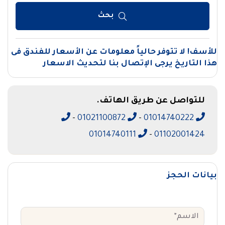
بحث
للأسف! لا تتوفر حالياً معلومات عن الأسعار للفندق فى
هذا التاريخ يرجى الإتصال بنا لتحديث الاسعار
للتواصل عن طريق الهاتف.
-
01021100872
-
01014740222
01014740111
-
01102001424
بيانات الحجز