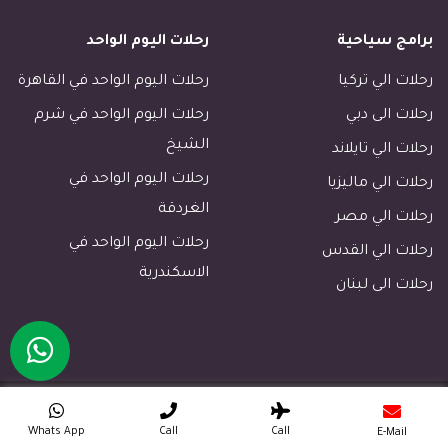
رحلات الأسكندرية
برامج سياحية
رحلات اليوم الواحد
رحلات طابا
رحلات دهب
رحلات الي تركيا
رحلات اليوم الواحد في القاهرة
فنادق القاهرة
رحلات الى دبي
رحلات اليوم الواحد في شرم
فنادق الاقصر
الشيخ
رحلات الي تايلاند
فنادق اسوان
رحلات اليوم الواحد في
رحلات الي ماليزيا
الغردقة
رحلات مرسى مطروح
رحلات الي مصر
رحلات اليوم الواحد في
رحلات مرسي علم
رحلات الي القدس
الاسكندرية
رحلات الجونة
رحلات الى لبنان
فنادق خليج مكادى الغردقة
رحلات سهل حشيش
رحلات الساحل الشمالي
Copyright © 2026. All Rights Reserved ETB Travel
رحلات بورسعيد
Whats App
Call
Call
E-Mail