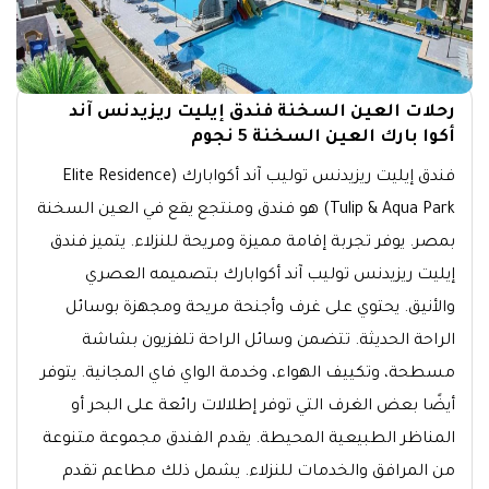
رحلات العين السخنة فندق إيليت ريزيدنس آند
أكوا بارك العين السخنة 5 نجوم
فندق إيليت ريزيدنس توليب آند أكوابارك (Elite Residence
Tulip & Aqua Park) هو فندق ومنتجع يقع في العين السخنة
بمصر. يوفر تجربة إقامة مميزة ومريحة للنزلاء. يتميز فندق
إيليت ريزيدنس توليب آند أكوابارك بتصميمه العصري
والأنيق. يحتوي على غرف وأجنحة مريحة ومجهزة بوسائل
الراحة الحديثة. تتضمن وسائل الراحة تلفزيون بشاشة
مسطحة، وتكييف الهواء، وخدمة الواي فاي المجانية. يتوفر
أيضًا بعض الغرف التي توفر إطلالات رائعة على البحر أو
المناظر الطبيعية المحيطة. يقدم الفندق مجموعة متنوعة
من المرافق والخدمات للنزلاء. يشمل ذلك مطاعم تقدم