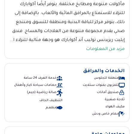
مأكولات متنوعة ومطابخ مختلفة. يتوفر أيضًا أكوابارك
للنزلاء للاستمتاع بالمرافق المائية والألعاب. بالإضافة إلى
ذلك، يتوفر مركز للياقة البدنية ومنطقة للتسوق ومنتجع
صحي يقدم مجموعة متنوعة من العلاجات والمساج. فندق
إيليت ريزيدنس توليب آند أكوابارك هو وجهة مثالية للنزلاء ا...
مزيد من المعلومات
الخدمات والمرافق
منطقة للجلوس
خدمة الغرف 24 ساعة
تلفزيون بقنوات ستلايت
حمامات سباحة كبار وأطفال
صندوق أمانات
صالة رياضية (جيم)
ثلاجة صغيرة
التنظيف الجاف
مكيف الهواء
مطعــم
حمام خاص ودش