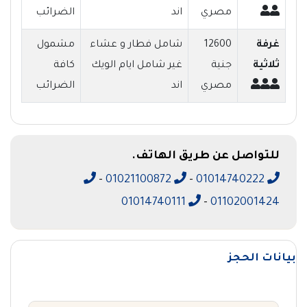
مصري
اند
الضرائب
غرفة
12600
شامل فطار و عشاء
مشمول
ثلاثية
جنية
غير شامل ايام الويك
كافة
مصري
اند
الضرائب
للتواصل عن طريق الهاتف.
-
01021100872
-
01014740222
01014740111
-
01102001424
بيانات الحجز