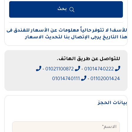
بحث
للأسف! لا تتوفر حالياً معلومات عن الأسعار للفندق فى
هذا التاريخ يرجى الإتصال بنا لتحديث الاسعار
للتواصل عن طريق الهاتف.
-
01021100872
-
01014740222
01014740111
-
01102001424
بيانات الحجز