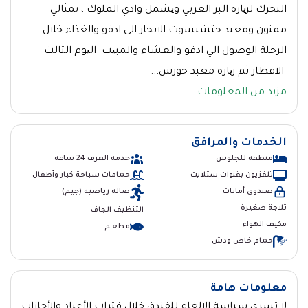
التحرك لزیارة البر الغربي ویشمل وادي الملوك ، تمثالي
ممنون ومعبد حتشبسوت الابحار الي ادفو والغذاء خلال
الرحلة الوصول الي ادفو والعشاء والمبیت الیوم الثالث
الافطار ثم زیارة معبد حورس...
مزيد من المعلومات
الخدمات والمرافق
منطقة للجلوس
خدمة الغرف 24 ساعة
تلفزيون بقنوات ستلايت
حمامات سباحة كبار وأطفال
صندوق أمانات
صالة رياضية (جيم)
ثلاجة صغيرة
التنظيف الجاف
مكيف الهواء
مطعــم
حمام خاص ودش
معلومات هامة
لا تسرى سياسة الإلغاء للفندق خلال فترات الأعياد والأجازات