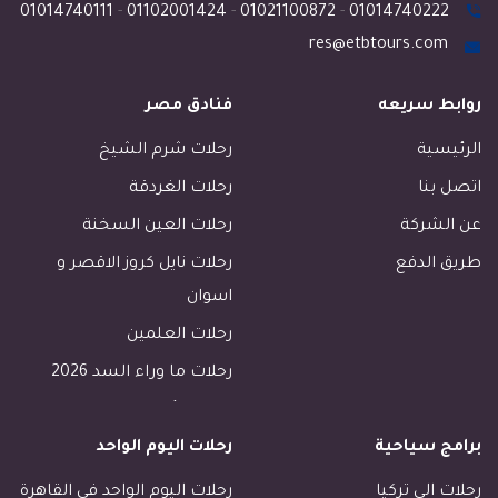
01014740111
-
01102001424
-
01021100872
-
01014740222
res@etbtours.com
روابط سريعه
فنادق مصر
الرئيسية
رحلات شرم الشيخ
اتصل بنا
رحلات الغردقة
عن الشركة
رحلات العين السخنة
طريق الدفع
رحلات نايل كروز الاقصر و
اسوان
رحلات العلمين
رحلات ما وراء السد 2026
رحلات الأسكندرية
برامج سياحية
رحلات اليوم الواحد
رحلات طابا
رحلات دهب
رحلات الي تركيا
رحلات اليوم الواحد في القاهرة