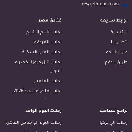
res@etbtours.com
روابط سريعه
فنادق مصر
الرئيسية
رحلات شرم الشيخ
اتصل بنا
رحلات الغردقة
عن الشركة
رحلات العين السخنة
طريق الدفع
رحلات نايل كروز الاقصر و
اسوان
رحلات العلمين
رحلات ما وراء السد 2026
رحلات الأسكندرية
برامج سياحية
رحلات اليوم الواحد
رحلات طابا
رحلات دهب
رحلات الي تركيا
رحلات اليوم الواحد في القاهرة
فنادق القاهرة