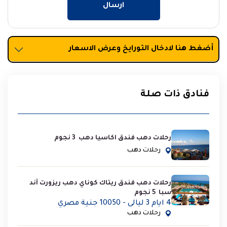
ارسال
أضغط هنا لادخال التورايخ وعرض الاسعار
فنادق ذات صلة
رحلات دهب فندق اكاسيا دهب 3 نجوم
رحلات دهب
رحلات دهب فندق ريتاك كوناي دهب ريزورت آند
سبا 5 نجوم
4 ايام 3 ليالى - 10050 جنية مصري
رحلات دهب