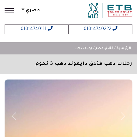
مصري
01014740111
01014740222
الرئيسية
فنادق مصر
رحلات دهب
رحلات دهب فندق دايموند دهب 3 نجوم
revious
Next