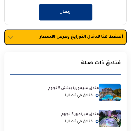
ارسال
أضغط هنا لادخال التورايخ وعرض الاسعار
فنادق ذات صلة
فندق سيفوريا بيتش 5 نجوم
فنادق في أنطاليا
فندق ميرامور 5 نجوم
فنادق في أنطاليا