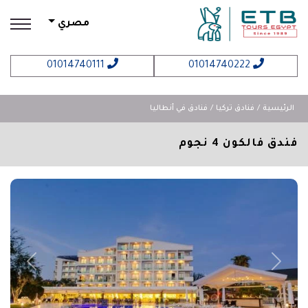
مصري
01014740111
01014740222
الرئيسية
فنادق تركيا
فنادق في أنطاليا
فندق فالكون 4 نجوم
revious
Next