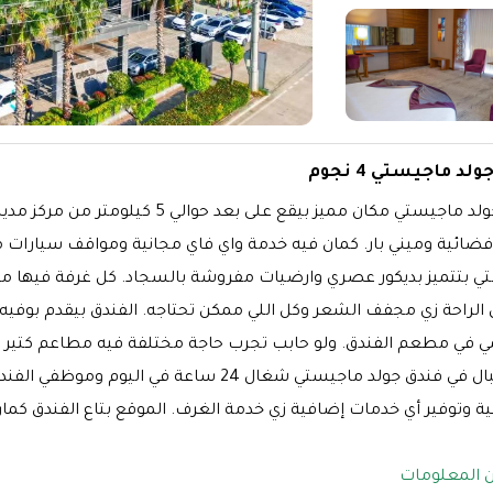
لد ماجيستي 4 نجوم
فندق جولد ماجيستي مكان مميز بيقع ع
ضائية وميني بار. كمان فيه خدمة واي فاي مجانية ومواقف سيارات 
ي بتتميز بديكور عصري وارضيات مفروشة بالسجاد. كل غرفة فيها ما
الراحة زي مجفف الشعر وكل اللي ممكن تحتاجه. الفندق بيقدم بوفيه فط
ي في مطعم الفندق. ولو حابب تجرب حاجة مختلفة فيه مطاعم كتير حو
الاستقبال في فندق جولد ماجيستي شغال 24 ساعة
ن المعلومات