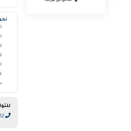
فنادق في بورصة
نحن
ا
ا
ل
ل
ا
ف
س
للتو
01014740222