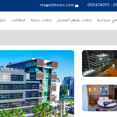
res@etbtours.com
01014740111
-
0
مج سياحية
رحلات شهر العسل
رحلات دينية
انتقالات
دلي