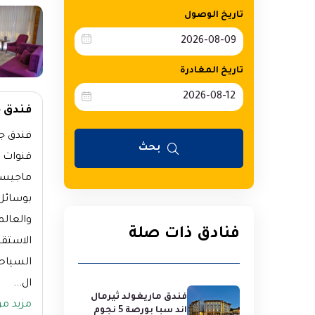
تاريخ الوصول
تاريخ المغادرة
فندق جو
بحث
قنوات ف
ماجيست
بوسائل 
والعالم
فنادق ذات صلة
ال...
فندق ماريغولد ثيرمال
مزيد م
اند سبا بورصة 5 نجوم