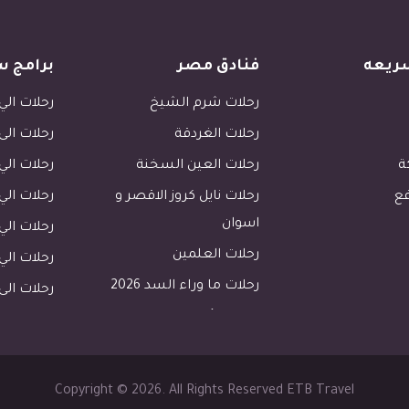
ريعه
فنادق مصر
برامج س
رحلات شرم الشيخ
رحلات الي 
رحلات الغردقة
رحلات الى
ة
رحلات العين السخنة
رحلات الي 
فع
رحلات نايل كروز الاقصر و
رحلات الي 
اسوان
رحلات ال
رحلات العلمين
رحلات ال
رحلات ما وراء السد 2026
رحلات الى 
رحلات الأسكندرية
رحلات طابا
رحلات دهب
Copyright © 2026. All Rights Reserved ETB Travel