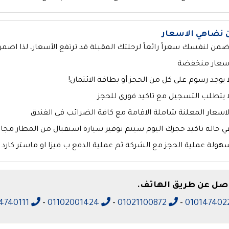
 نضاهي الاسعار
ضمن لنفسك سعراً رائعاً لرحلتك المقبلة قد ترتفع الأسعار، لذا اضمن
سعار منخفضة
ا يوجد رسوم على كل من الحجز أو بطاقة الائتمان!
ا يتطلب التسجيل مع تاكيد فوري للحجز
لاسعار المعلنة شاملة الاقامة مع كافة الضرائب في الفندق
ي حالة تاكيد حجزك اليوم سيتم توفير سيارة استقبال من المطار مجان
هولة عملية الحجز مع الشركة ثم عملية الدفع ب فيزا او ماستر كارد ا
اصل عن طريق الهاتف.
01014740111
-
01102001424
-
01021100872
-