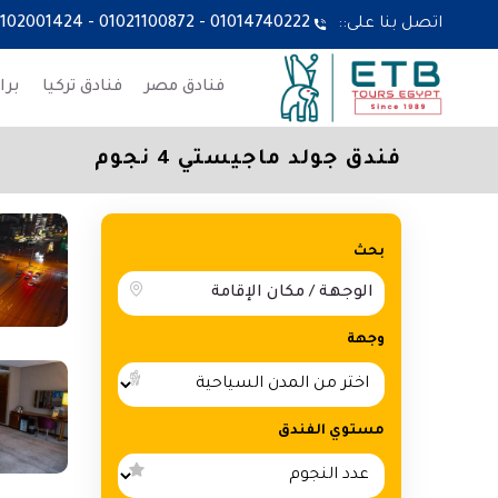
اتصل بنا على::
01014740222
-
01021100872
-
1102001424
فنادق مصر
فنادق تركيا
برا
فندق جولد ماجيستي 4 نجوم
بحث
وجهة
مستوي الفندق