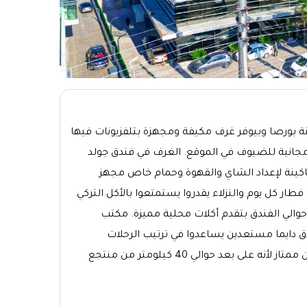
لى بعد حوالي 5 كيلومتر من مركز مدينة بورصا وبيوفر غرف مكيفة ومجهزة بتلفزيونات فيها
مجانية للضيوف في الموقع. الغرف في فندق جولد
كينة لإعداد الشاي والقهوة وحمام خاص مجهز
ار كل يوم والنزلاء يقدروا يستمتعوا بالأكل التركي
الي الفندق بتقدم أكلات محلية مميزة. مكتب
 في اليوم وموظفي الفندق دايما مستعدين يساعدوا في ترتيب الرحلات
السياحية وتوفير أي خدمات إضافية زي خدمة الغرف. الموقع بتاع الفندق كمان ممتاز لأنه على بعد حوالي 40 كيلومتر من منتجع