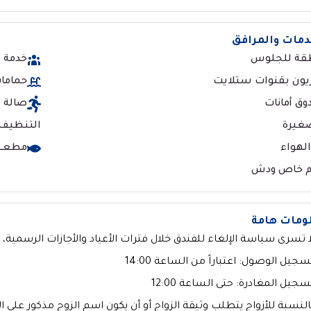
دمات والمرافق
قة للجلوس
خدمة الغر
يون بقنوات ستلايت
حمامات
ق أمانات
صالة ر
صغيرة
التنظيف 
لهواء
مطعــ
م خاص ودش
ومات هامة
ا تسرى سياسة الإلغاء للفندق خلال فترات الأعياد والأجازات الرسمية، و
سجيل الوصول: اعتباراً من الساعة 14:00
سجيل المغادرة: حتى الساعة 12:00
النسبة للأزواج يتطلب وثيقة الزواج أو أن يكون اسم الزوج مذكور على