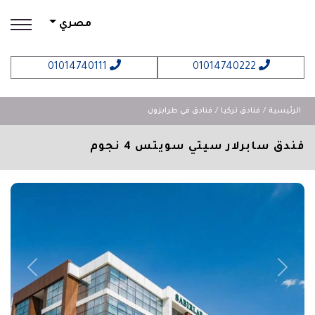
مصري
01014740111
01014740222
الرئيسية
فنادق تركيا
فنادق في طرابزون
فندق سابرلار سيتي سويتس 4 نجوم
revious
Next