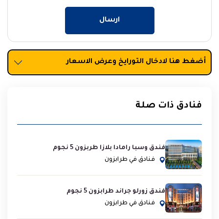
ارسال
أضغط هنا لادخال التورايخ وعرض الاسعار
فنادق ذات صلة
فندق وسبا رامادا بلازا طربزون 5 نجوم
فنادق في طرابزون
فندق زورلو جراند طرابزون 5 نجوم
فنادق في طرابزون