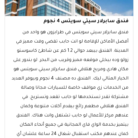
فندق سابرلار سيتي سويتس 4 نجوم
فندق سابرلار سيتي سويتس في طرابزون هو واحد من
أفضل الأماكن للإقامة لو انت حابب تقضي وقت مميز في
المدينة. الفندق بيبعد حوالي 1.2 كم عن شاطئ كاسوستو
زولو وده بيخلي موقعه مميز وقريب من البحر. لو بتدور على
مكان هادي ومريح هتلاقي فندق سابرلار سيتي سويتس هو
الخيار المثالي ليك. الفندق ده مصنف 4 نجوم وبيوفر العديد
من الخدمات زي مواقف خاصة للسيارات مجانا وصالة
مشتركة تقدر تستخدمها لو حابب تقعد وتستريح. في
الفندق هتلاقي مطعم رائع بيقدم أكلات متنوعة وكمان
عندهم مركز للأعمال لو حابب تشتغل وانت هناك. الفندق
بيتميز بخدمة الواي فاي المجانية في جميع أنحاء المكان
كمان عندهم مكتب استقبال شغال 24 ساعة علشان أي