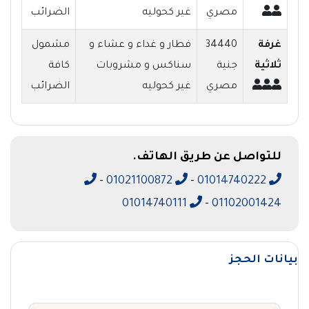
مصري
غير كحوليه
الضرائب
غرفة
34440
فطار و غداء و عشاء و
مشمول
ثلاثية
جنية
سناكس و مشروبات
كافة
مصري
غير كحوليه
الضرائب
للتواصل عن طريق الهاتف.
-
01021100872
-
01014740222
01014740111
-
01102001424
بيانات الحجز