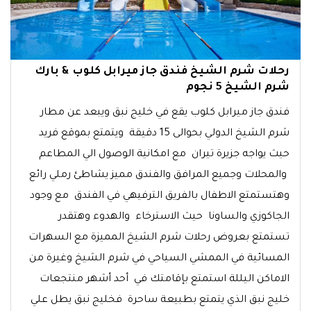
رحلات شرم الشيخ فندق جاز ميرابل كلوب & بارك
شرم الشيخ 5 نجوم
فندق جاز ميرابل كلوب يقع في خليج نبق ويبعد عن مطار
شرم الشيخ الدولي بحوالى 15 دقيقة ويتمتع بموقع فريد
حيث يواجه جزيرة تيران مع امكانية الوصول الي المطاعم
والمحلات وجميع المرافق والفندق مميز يشاطئ رملي رائع
وهتستمتع الاطفال بالفريق الترفيهي في الفندق مع وجود
الجاكوزي والساونا حيث الاسترخاء والهدوء وهتقدر
تستمتع بعروض رحلات شرم الشيخ المميزة مع السهرات
المسائية في الممشي السياحي في شرم الشيخ وغيرة من
الاماكن اليللة استمتع بإقامتك في أحد أشهر منتجعات
خليج نبق الذي يتمتع بطبيعة ساحرة فخليج نبق يطل علي