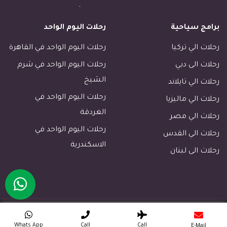
رحلات الأسكندرية
برامج سياحية
رحلات اليوم الواحد
رحلات طابا
رحلات دهب
رحلات الي تركيا
رحلات اليوم الواحد في القاهرة
فنادق القاهرة
رحلات الى دبي
رحلات اليوم الواحد في شرم
فنادق الاقصر
الشيخ
رحلات الي تايلاند
فنادق اسوان
رحلات اليوم الواحد في
رحلات الي ماليزيا
الغردقة
رحلات مرسى مطروح
رحلات الي مصر
رحلات اليوم الواحد في
رحلات مرسي علم
رحلات الي القدس
الاسكندرية
رحلات الجونة
رحلات الى لبنان
فنادق خليج مكادى الغردقة
رحلات سهل حشيش
رحلات الساحل الشمالي
Copyright © 2026. All Rights Reserved ETB Travel
رحلات بورسعيد
Whats App
Call
Call
E-Mail