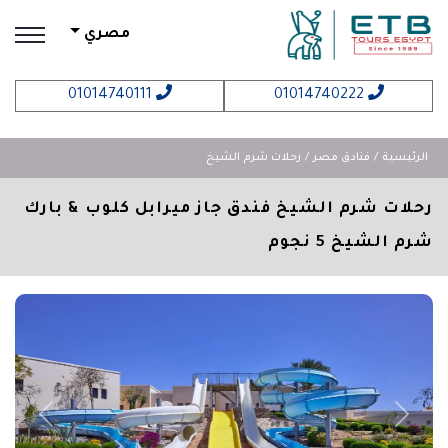
مصري
01014740111
01014740222
الرئيسية
فنادق مصر
رحلات شرم الشيخ
رحلات شرم الشيخ فندق جاز ميرابل كلوب & بارك
شرم الشيخ 5 نجوم
revious
Next