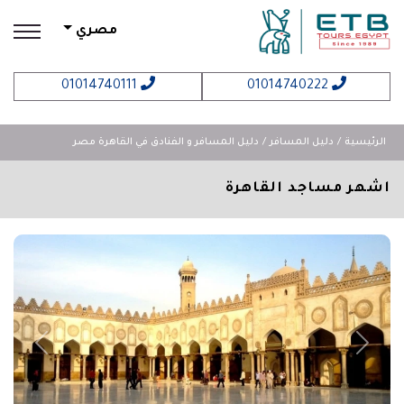
مصري
01014740111
01014740222
الرئيسية
دليل المسافر
دليل المسافر و الفنادق في القاهرة مصر
اشهر مساجد القاهرة
revious
Next