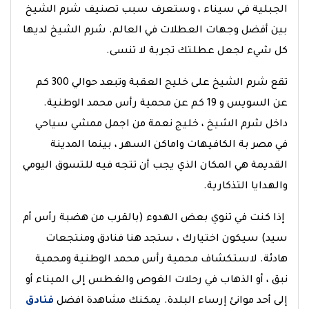
الجبلية في سيناء ، وستعرف سبب تصنيف شرم الشيخ
بين أفضل وجهات العطلات في العالم. شرم الشيخ لديها
كل شيء لجعل عطلتك تجربة لا تنسى.
تقع شرم الشيخ على خليج العقبة وتبعد حوالي 300 كم
عن السويس و 19 كم عن محمية رأس محمد الوطنية.
داخل شرم الشيخ ، خليج نعمة من اجمل ممشي سياحي
في مصر بة الكافيهات واماكن السهر ، بينما المدينة
القديمة هي المكان الذي يجب أن تتجه فيه للتسوق اليومي
والهدايا التذكارية.
إذا كنت في تنوي بعض الهدوء (بالقرب من هضبة رأس أم
سيد) سيكون اختيارك ، ستجد هنا فنادق ومنتجعات
هادئة. لاستكشاف محمية رأس محمد الوطنية ومحمية
نبق ، أو الذهاب في رحلات الغوص والغطس إلى الميناء أو
إلى أحد موانئ إرساء البلدة. يمكنك مشاهدة افضل
فنادق