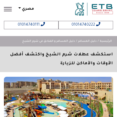
مصري
01014740111
01014740222
الرئيسية
دليل المسافر
دليل المسافر و الفنادق في شرم الشيخ
استكشف عطلات شرم الشيخ واكتشف أفضل
الأوقات والأماكن للزيارة
revious
Next