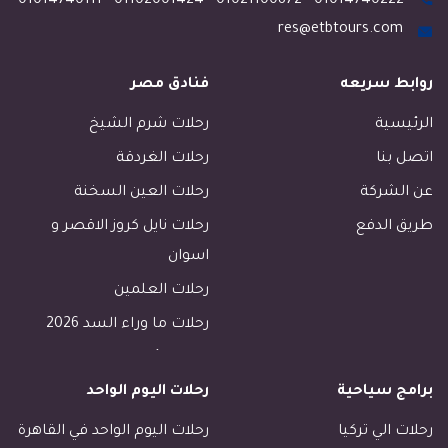
01014740111
-
01102001424
-
01021100872
-
01014740222
res@etbtours.com
روابط سريعه
فنادق مصر
الرئيسية
رحلات شرم الشيخ
اتصل بنا
رحلات الغردقة
عن الشركة
رحلات العين السخنة
طريق الدفع
رحلات نايل كروز الاقصر و
اسوان
رحلات العلمين
رحلات ما وراء السد 2026
رحلات الأسكندرية
برامج سياحية
رحلات اليوم الواحد
رحلات طابا
رحلات دهب
رحلات الي تركيا
رحلات اليوم الواحد في القاهرة