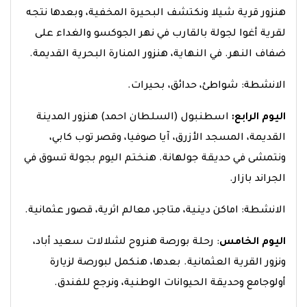
هنزور قرية شيلا ونكتشف البحيرة المخفية، وبعدها نتجه
لقرية أغوا لجولة بالقارب في نهر الجوكسو والغداء على
ضفاف النهر. في النهاية، هنزور المنارة البحرية القديمة.
الانشطة: شواطئ، حدائق، بحيرات.
اليوم الرابع:
اسطنبول (السلطان احمد)
هنزور المدينة
القديمة، المسجد الأزرق، آيا صوفيا، وقصر توب كابي،
ونتمشى في حديقة جولهانة. هنختم اليوم بجولة تسوق في
الجراند بازار.
الانشطة: اماكن دينية، متاجر، معالم اثرية، قصور عثمانية.
اليوم الخامس
: رحلة بورصة
هنروح لشلالات سعيد أباد،
ونزور القرية العثمانية. بعدها، هنكمل لبورصة لزيارة
أولوجامع وحديقة الحيوانات الوطنية، ونرجع للفندق.