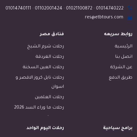
01014740111
-
01102001424
-
01021100872
-
01014740222
res@etbtours.com
روابط سريعه
فنادق مصر
الرئيسية
رحلات شرم الشيخ
اتصل بنا
رحلات الغردقة
عن الشركة
رحلات العين السخنة
طريق الدفع
رحلات نايل كروز الاقصر و
اسوان
رحلات العلمين
رحلات ما وراء السد 2026
رحلات الأسكندرية
برامج سياحية
رحلات اليوم الواحد
رحلات طابا