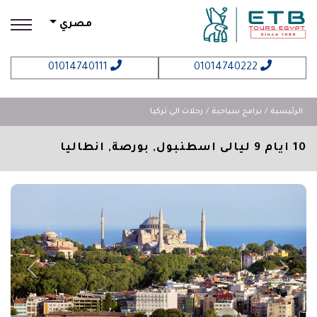
مصري
01014740111
01014740222
الرئيسية
برامج سياحية
رحلات الي تركيا
10 ايام 9 ليالى اسطنبول, بورصة, انطاليا
revious
Next