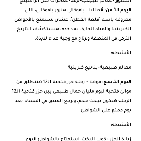
التسوق-معالم طبيعية-نزهة-مغامرات مثل الرافتينج
اليوم الثامن
: أنطاليا - باموكالي
هنزور باموكالي، اللي
معروفة باسم "قلعة القطن"، عشان نستمتع بالأحواض
الكبريتية والمياه الحارة. بعد كده، هنستكشف التاريخ
التركي في المنطقة ونرتاح مع وجبة غداء لذيذة.
الأنشطة:
معالم طبيعية-ينابيع كبريتية
اليوم التاسع:
موغلا - رحلة جزر فتحية الـ12
هننطلق من
موانئ فتحية ليوم مليان جمال طبيعي بين جزر فتحية الـ12.
الرحلة هتكون بيخت فخم، ونرجع الفندق في المساء بعد
يوم ممتع على الشواطئ.
الأنشطة:
زيارة الجزر-ركوب اليخت-استمتاع بالشواطئ
اليوم