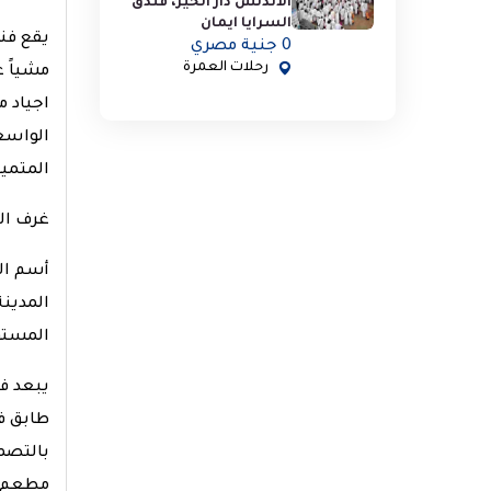
الاندلس دار الخير، فندق
السرايا ايمان
0 جنية مصري
رحلات العمرة
مشياً ع
اجياد م
المتميزه يبعد
غرف الفندق: 411, سلسلة فنا
أسم ال
المدي
المستوى 
بالتصمي