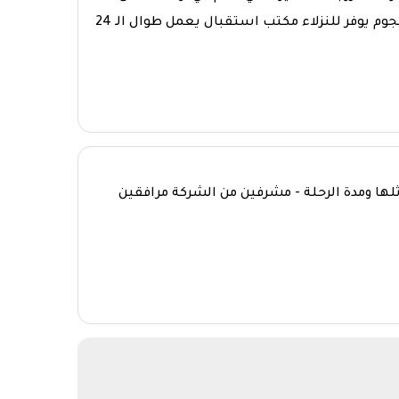
وتتوفر الخدمه علي مدار ال24 ساعه فندق المنى كريم راديسون بلو ذو ال5 نجوم يوفر للنزلاء مكتب استقبال يعمل طوال الـ 24
اثلها ومدة الرحلة - مشرفين من الشركة مرافقين