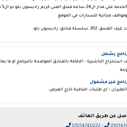
مواقف مجانية للسيارات في الموقع
ندق: 302, سلسلة فنادق: راديسون بلو.
رنامج يشمل
ف استخراج التاشيرة - الاقامة بالفنادق الموضحة بالبرنامج او ما يم
عة
رنامج غير مشمول
 الطيران - اى طلبات اضافية خارج العرض
اصل عن طريق الهاتف
01014740222
-
010147