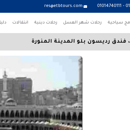
res@etbtours.com
01014740111
-
0
مج سياحية
رحلات شهر العسل
رحلات دينية
انتقالات
دلي
 فندق رديسون بلو المدينة المنورة