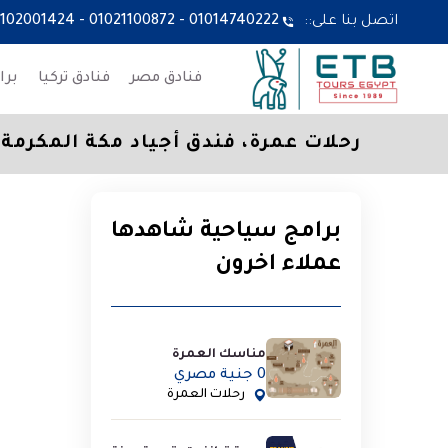
اتصل بنا على::
01014740222
-
01021100872
-
1102001424
فنادق مصر
فنادق تركيا
برا
رحلات عمرة، فندق أجياد مكة المكرمة،
برامج سياحية شاهدها
عملاء اخرون
مناسك العمرة
0 جنية مصري
رحلات العمرة