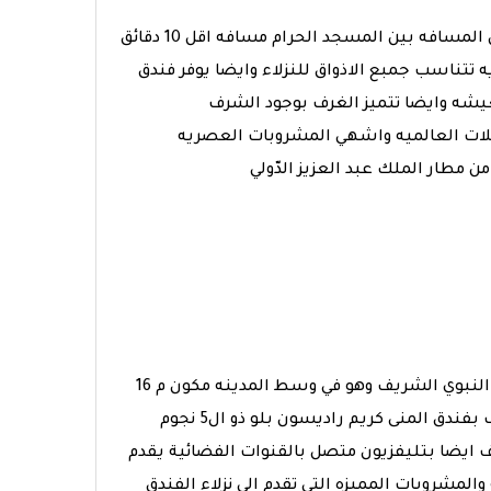
يقع فندق اجياد مكه المكرمه ذو ال5 نجوم في شارع اجياد مكه المكرمه تصل المسافه بين المسجد الحرام مسافه اقل 10 دقائق
 تتناسب جمبع الاذواق للنزلاء وايضا يوفر فندق
معيشه وايضا تتميز الغرف بوجود الشرف
لمكرمه ذو ال5 نجوم العديد من الاكلات العالميه واشهي المشروبات العصريه
يبعد فندق المنى كريم راديسون بلو ذو ال5 نجوم حوالي 70 متر من المسجد النبوي الشريف وهو في وسط المدينه مكون م 16
طابق في Obaidah Bin Al Jarrah Street, 99999* المدينة المنورة تتميز الغرف بفندق المنى كريم راديسون بلو ذو ال5 نجوم
ف ايضا بتليفزيون متصل بالقنوات الفضائية يقدم
نجوم احلي الاكلات الشرقيه والمشروبات المميزه التي تقدم الي نزلاء الفندق