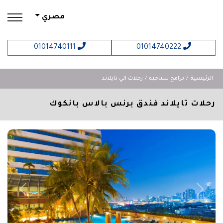
مصري
01014740111
01014740222
الرئيسية
برامج سياحية
رحلات الي تايلاند
رحلات تايلاند فندق برنس بالاس بانكوك
revious
Next