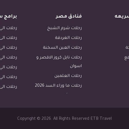
ريعه
فنادق مصر
برامج س
رحلات شرم الشيخ
رحلات الي 
رحلات الغردقة
رحلات الى
ة
رحلات العين السخنة
رحلات الي 
فع
رحلات نايل كروز الاقصر و
رحلات الي 
اسوان
رحلات ال
رحلات العلمين
رحلات ال
رحلات ما وراء السد 2026
رحلات الى 
رحلات الأسكندرية
رحلات طابا
رحلات دهب
Copyright © 2026. All Rights Reserved ETB Travel
فنادق القاهرة