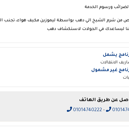
لضرائب ورسوم الخدمة
ص من شرم الشيخ الي دهب بواسطة ليموزين مكيف هواء، تجنب الم
نا ليساعدك في الجولات لاستكشاف دهب
رنامج يشمل
يف الانتقالات
رنامج غير مشمول
يات
اصل عن طريق الهاتف
01014740222
-
010147