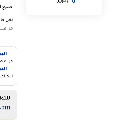
ليموزين
جميع ا
نقل خا
من قبل
الب
كل مصار
الب
الاكرام
للتو
40111