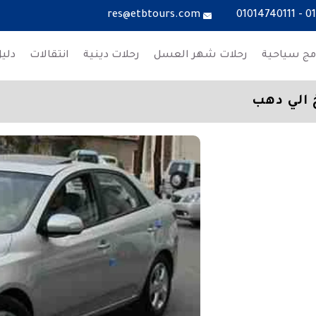
res@etbtours.com
01014740111
-
0
مج سياحية
رحلات شهر العسل
رحلات دينية
انتقالات
دلي
 الي دهب