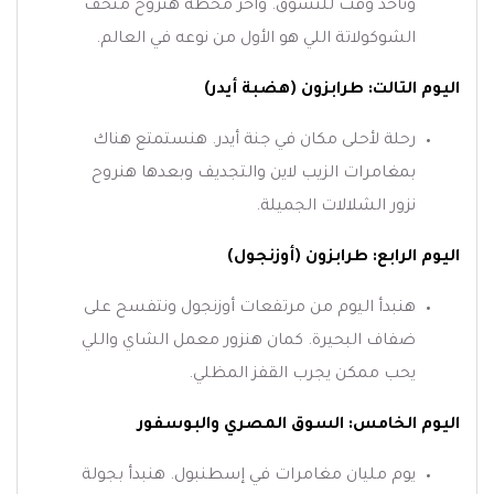
وناخد وقت للتسوق. واخر محطة هنروح متحف
الشوكولاتة اللي هو الأول من نوعه في العالم.
اليوم التالت: طرابزون (هضبة أيدر)
رحلة لأحلى مكان في جنة أيدر. هنستمتع هناك
بمغامرات الزيب لاين والتجديف وبعدها هنروح
نزور الشلالات الجميلة.
اليوم الرابع: طرابزون (أوزنجول)
هنبدأ اليوم من مرتفعات أوزنجول ونتفسح على
ضفاف البحيرة. كمان هنزور معمل الشاي واللي
يحب ممكن يجرب القفز المظلي.
اليوم الخامس: السوق المصري والبوسفور
يوم مليان مغامرات في إسطنبول. هنبدأ بجولة