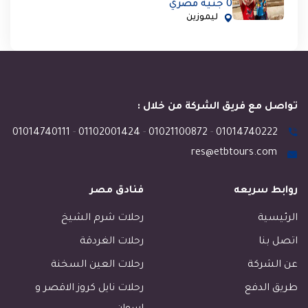
0 جنية مصري
ليموزين
تواصل مع فريق الشركة من خلال :
01014740111
-
01102001424
-
01021100872
-
01014740222
res@etbtours.com
روابط سريعه
فنادق مصر
الرئيسية
رحلات شرم الشيخ
اتصل بنا
رحلات الغردقة
عن الشركة
رحلات العين السخنة
طريق الدفع
رحلات نايل كروز الاقصر و