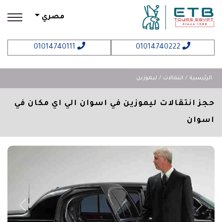
مصري
01014740111
01014740222
الرئيسية
انتقالات
ليموزين
حجز انتقالات ليموزين في اسوان الي اي مكان في
اسوان
revious
Next